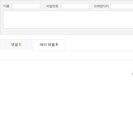
이름
비밀번호
도배방지키
댓글
0
예비 베플
0