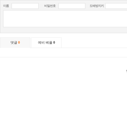
이름
비밀번호
도배방지키
댓글
0
예비 베플
0