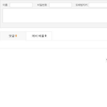
이름
비밀번호
도배방지키
댓글
0
예비 베플
0