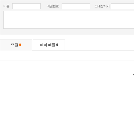
이름
비밀번호
도배방지키
댓글
0
예비 베플
0