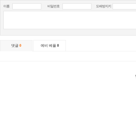
이름
비밀번호
도배방지키
댓글
0
예비 베플
0