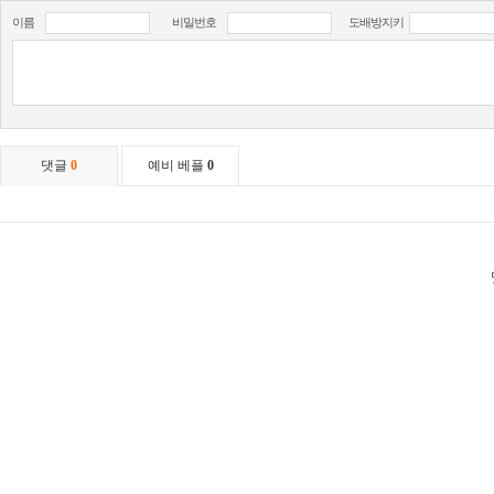
이름
비밀번호
도배방지키
댓글
0
예비 베플
0