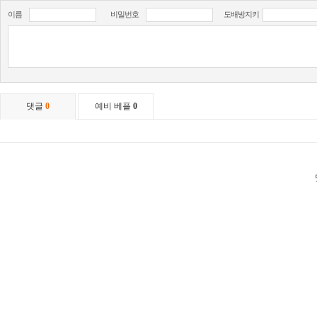
이름
비밀번호
도배방지키
댓글
0
예비 베플
0