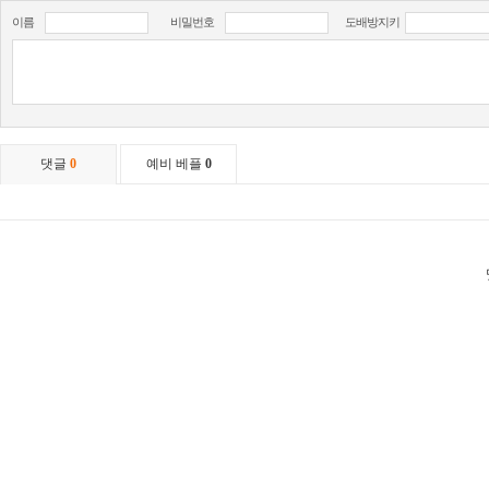
이름
비밀번호
도배방지키
댓글
0
예비 베플
0