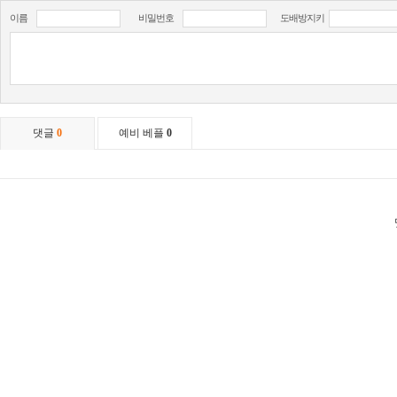
이름
비밀번호
도배방지키
댓글
0
예비 베플
0