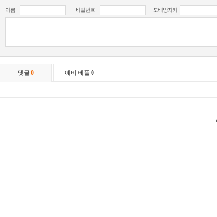
이름
비밀번호
도배방지키
댓글
0
예비 베플
0