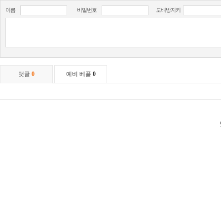
이름
비밀번호
도배방지키
댓글
0
예비 베플
0