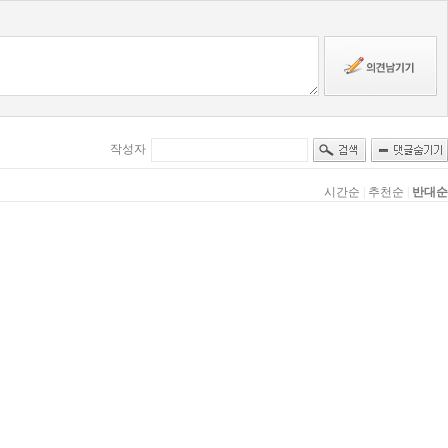
작성자
시간순
|
추천순
|
반대순