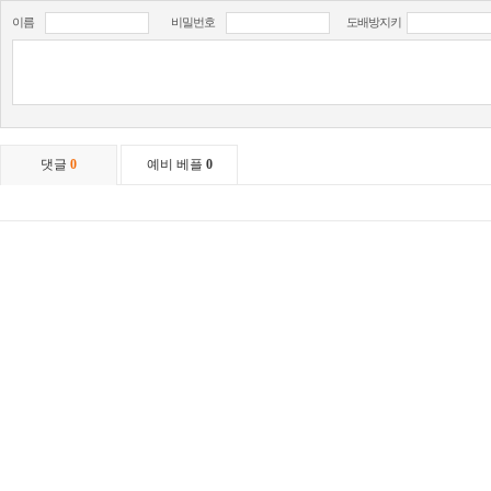
이름
비밀번호
도배방지키
댓글
0
예비 베플
0