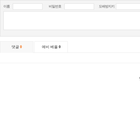
이름
비밀번호
도배방지키
댓글
0
예비 베플
0