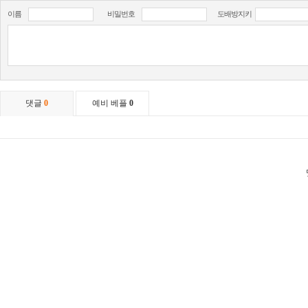
이름
비밀번호
도배방지키
댓글
0
예비 베플
0