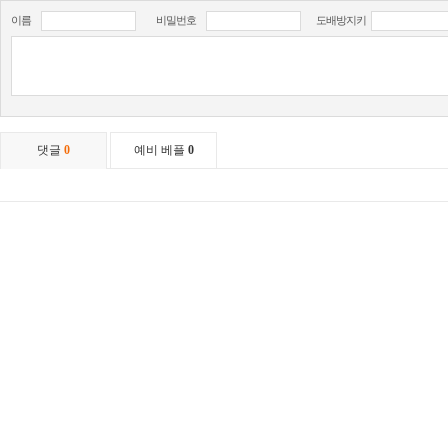
이름
비밀번호
도배방지키
댓글
0
예비 베플
0