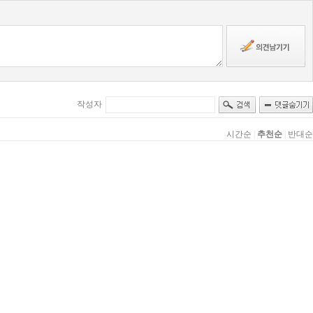
작성자
시간순
|
추천순
|
반대순