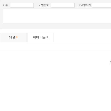
이름
비밀번호
도배방지키
댓글
0
예비 베플
0