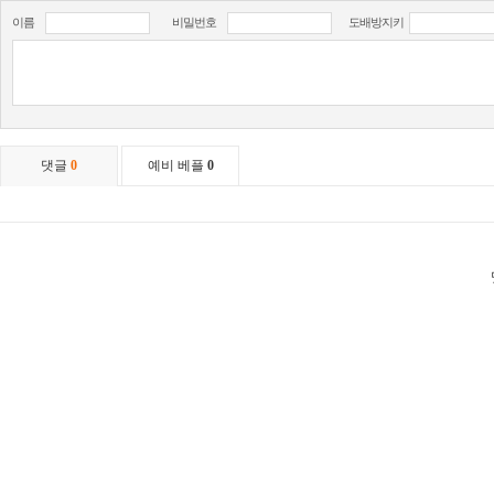
이름
비밀번호
도배방지키
댓글
0
예비 베플
0