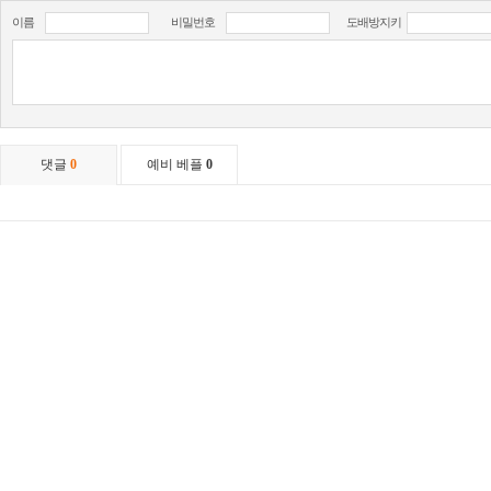
이름
비밀번호
도배방지키
댓글
0
예비 베플
0