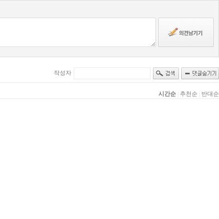
작성자
시간순
|
추천순
|
반대순