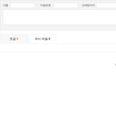
이름
비밀번호
도배방지키
댓글
0
예비 베플
0