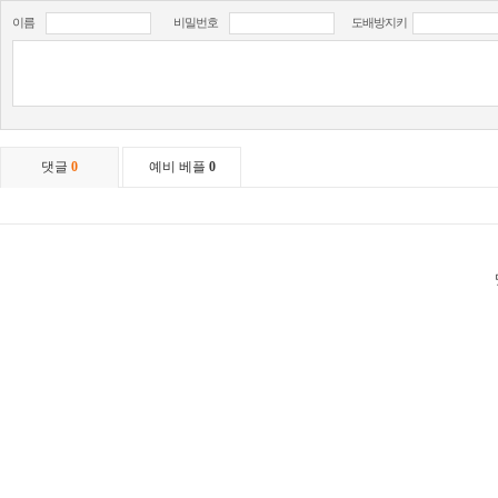
이름
비밀번호
도배방지키
댓글
0
예비 베플
0