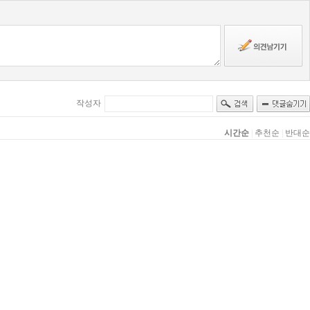
작성자
시간순
|
추천순
|
반대순