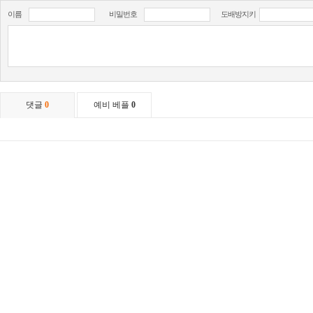
이름
비밀번호
도배방지키
댓글
0
예비 베플
0