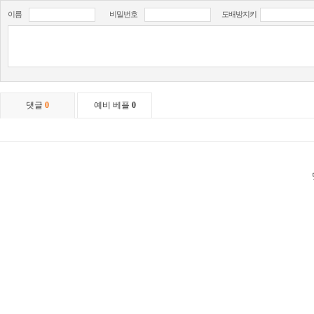
이름
비밀번호
도배방지키
댓글
0
예비 베플
0