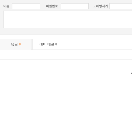
이름
비밀번호
도배방지키
댓글
0
예비 베플
0