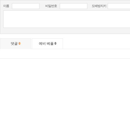
이름
비밀번호
도배방지키
댓글
0
예비 베플
0