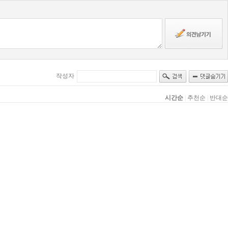
작성자
시간순
|
추천순
|
반대순