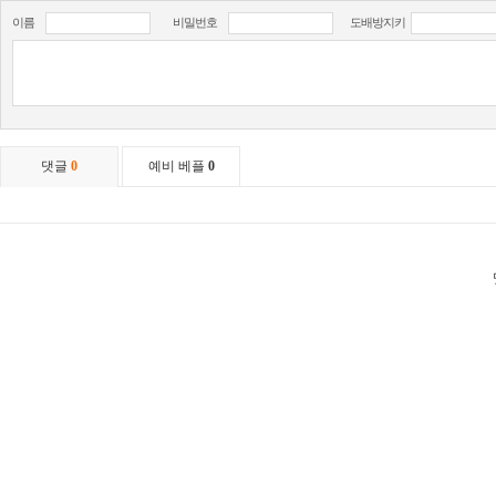
이름
비밀번호
도배방지키
댓글
0
예비 베플
0