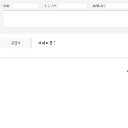
이름
비밀번호
도배방지키
댓글
0
예비 베플
0