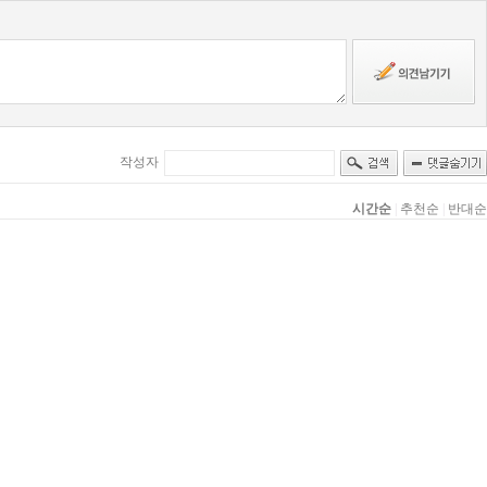
작성자
시간순
|
추천순
|
반대순