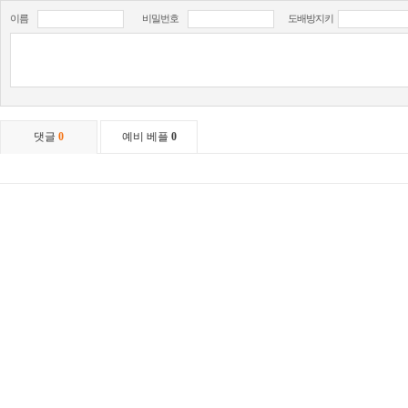
이름
비밀번호
도배방지키
댓글
0
예비 베플
0