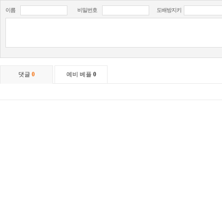
이름
비밀번호
도배방지키
댓글
0
예비 베플
0