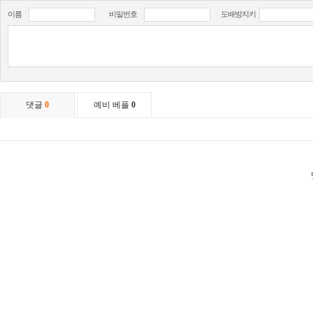
이름
비밀번호
도배방지키
댓글
0
예비 베플
0