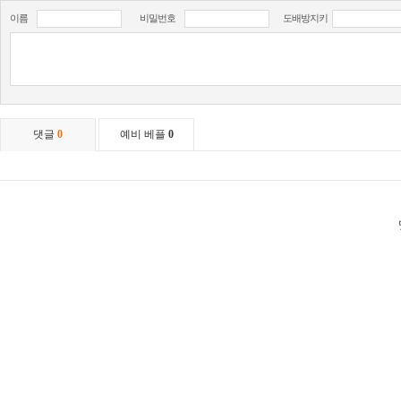
이름
비밀번호
도배방지키
댓글
0
예비 베플
0