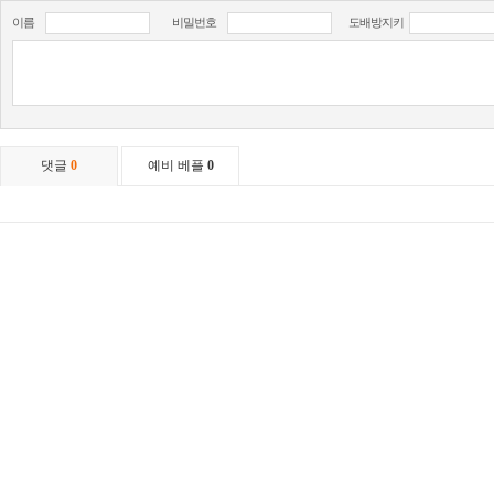
이름
비밀번호
도배방지키
댓글
0
예비 베플
0