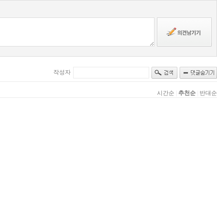
작성자
시간순
|
추천순
|
반대순