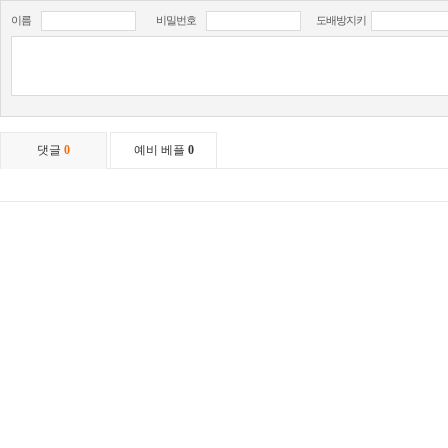
이름
비밀번호
도배방지키
댓글
0
예비 베플
0