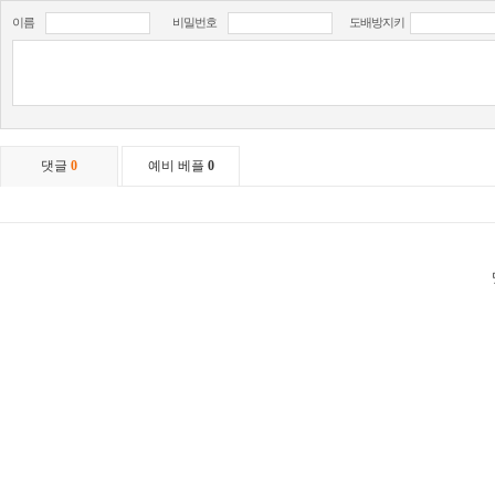
이름
비밀번호
도배방지키
댓글
0
예비 베플
0