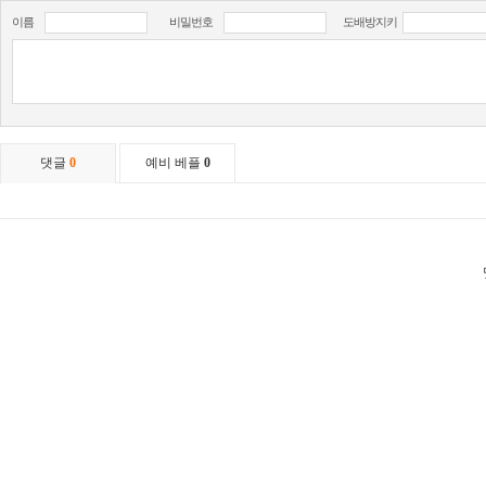
이름
비밀번호
도배방지키
댓글
0
예비 베플
0