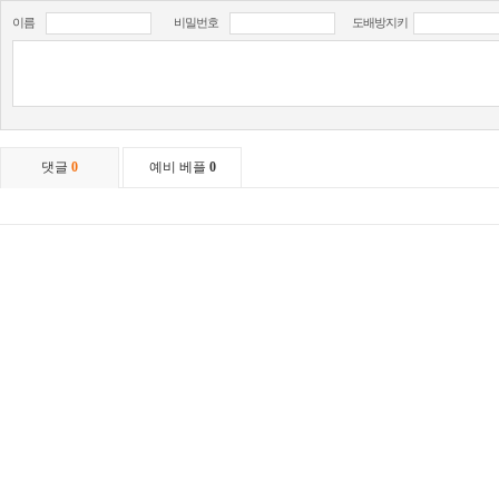
이름
비밀번호
도배방지키
댓글
0
예비 베플
0