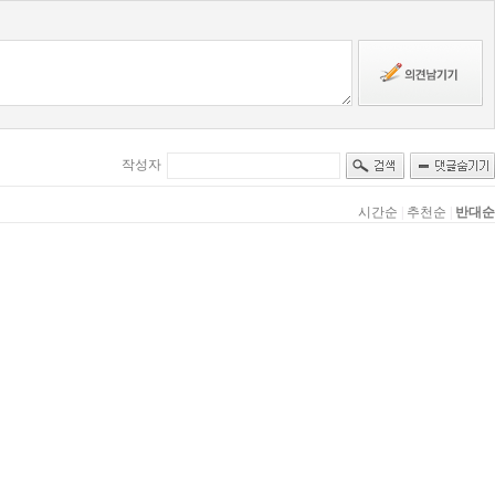
작성자
시간순
|
추천순
|
반대순