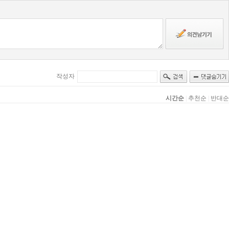
작성자
시간순
|
추천순
|
반대순