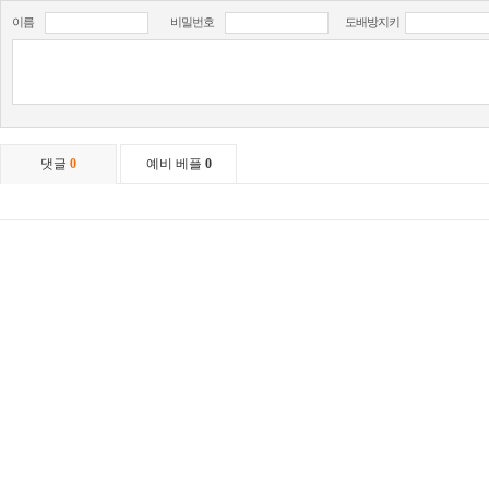
이름
비밀번호
도배방지키
댓글
0
예비 베플
0