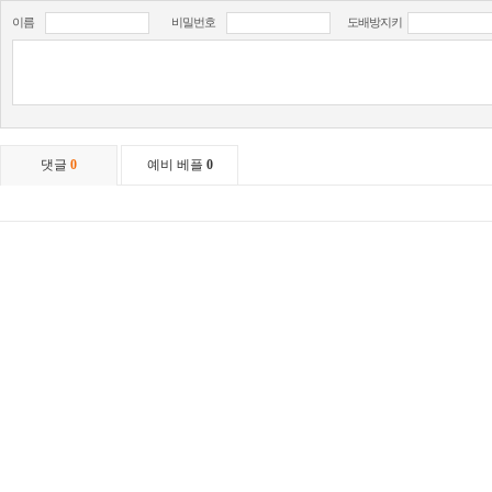
이름
비밀번호
도배방지키
댓글
0
예비 베플
0