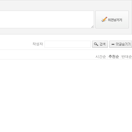
작성자
시간순
|
추천순
|
반대순