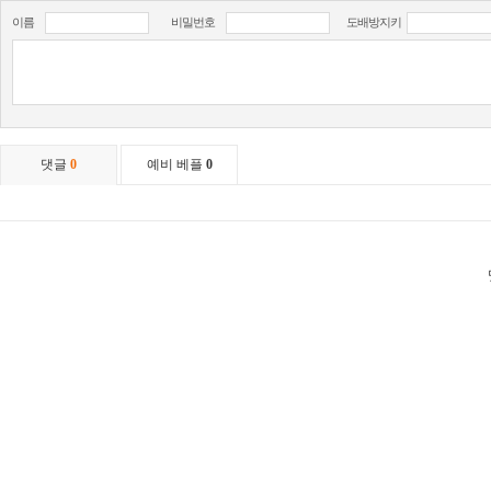
이름
비밀번호
도배방지키
댓글
0
예비 베플
0