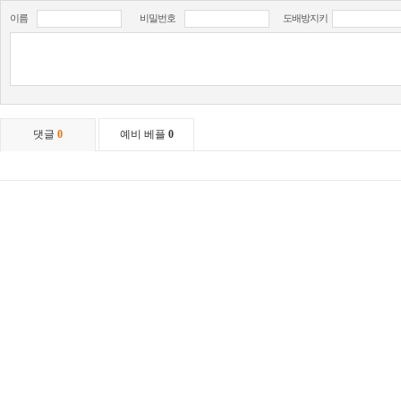
이름
비밀번호
도배방지키
댓글
0
예비 베플
0