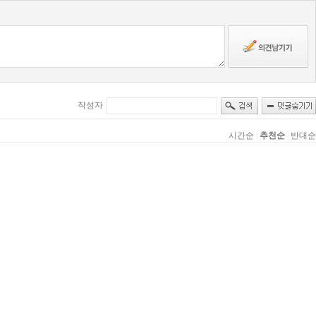
작성자
시간순
|
추천순
|
반대순