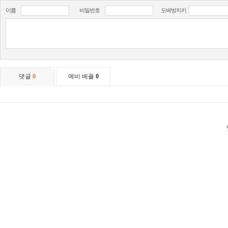
이름
비밀번호
도배방지키
댓글
0
예비 베플
0