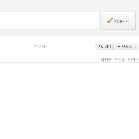
작성자
시간순
|
추천순
|
반대순