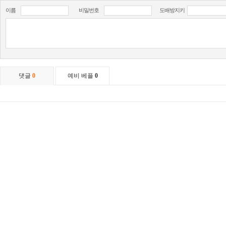
이름
비밀번호
도배방지키
댓글
0
예비 베플
0