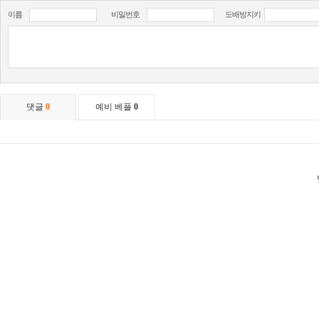
이름
비밀번호
도배방지키
댓글
0
예비 베플
0