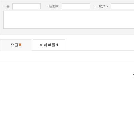
이름
비밀번호
도배방지키
댓글
0
예비 베플
0