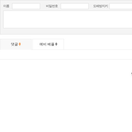
이름
비밀번호
도배방지키
댓글
0
예비 베플
0