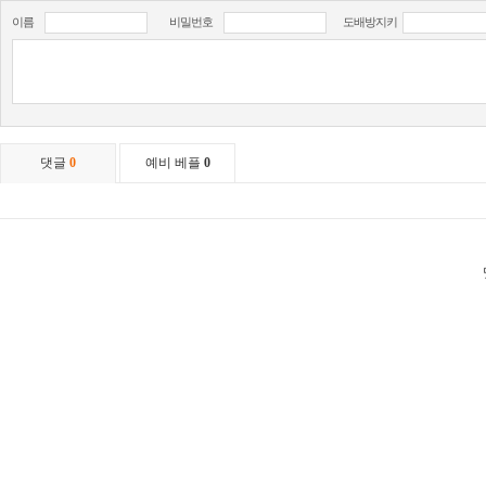
이름
비밀번호
도배방지키
댓글
0
예비 베플
0