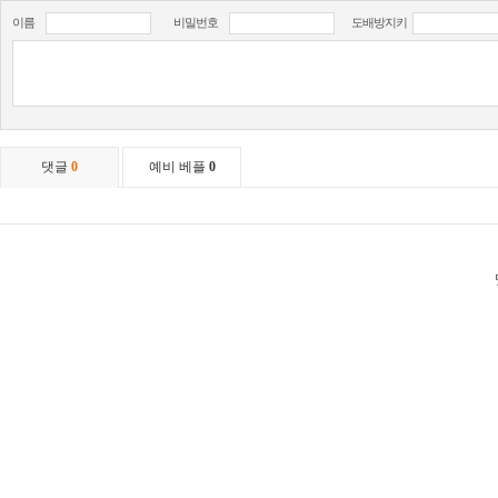
이름
비밀번호
도배방지키
댓글
0
예비 베플
0