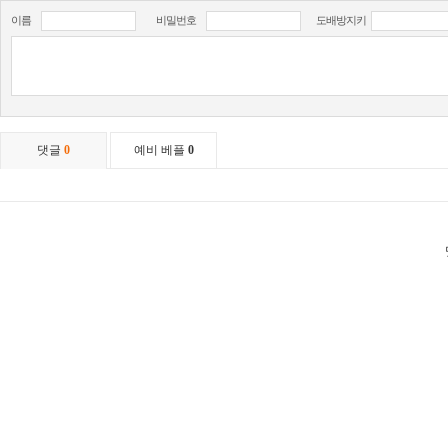
이름
비밀번호
도배방지키
댓글
0
예비 베플
0