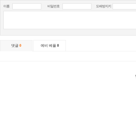
이름
비밀번호
도배방지키
댓글
0
예비 베플
0