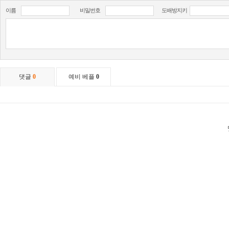
이름
비밀번호
도배방지키
댓글
0
예비 베플
0