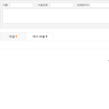
이름
비밀번호
도배방지키
댓글
0
예비 베플
0